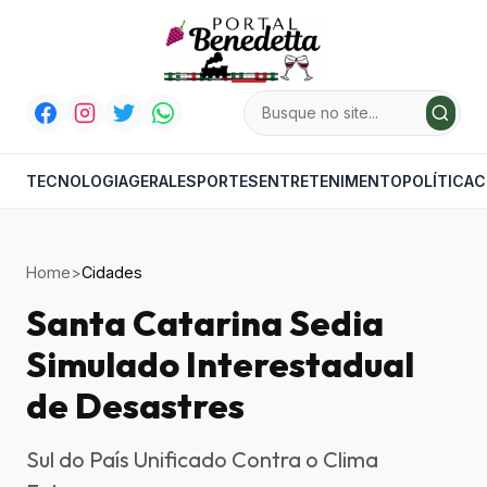
TECNOLOGIA
GERAL
ESPORTES
ENTRETENIMENTO
POLÍTICA
C
Home
>
Cidades
Santa Catarina Sedia
Simulado Interestadual
de Desastres
Sul do País Unificado Contra o Clima