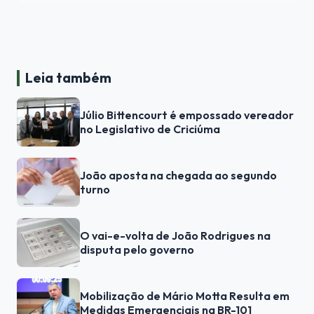
Leia também
Júlio Bittencourt é empossado vereador
no Legislativo de Criciúma
João aposta na chegada ao segundo
turno
O vai-e-volta de João Rodrigues na
disputa pelo governo
Mobilização de Mário Motta Resulta em
Medidas Emergenciais na BR-101