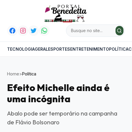
TECNOLOGIA
GERAL
ESPORTES
ENTRETENIMENTO
POLÍTICA
C
Home
>
Política
Efeito Michelle ainda é
uma incógnita
Abalo pode ser temporário na campanha
de Flávio Bolsonaro