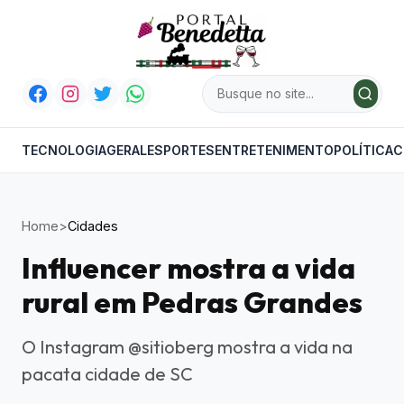
TECNOLOGIA
GERAL
ESPORTES
ENTRETENIMENTO
POLÍTICA
C
Home
>
Cidades
Influencer mostra a vida
rural em Pedras Grandes
O Instagram @sitioberg mostra a vida na
pacata cidade de SC