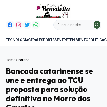
TECNOLOGIA
GERAL
ESPORTES
ENTRETENIMENTO
POLÍTICA
C
Home
>
Política
Bancada catarinense se
une e entrega ao TCU
proposta para solução
definitiva no Morro dos