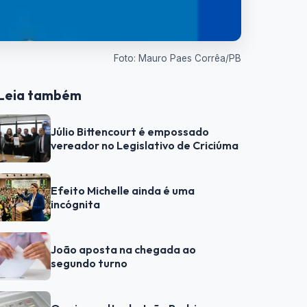
Foto: Mauro Paes Corrêa/PB
Leia também
Júlio Bittencourt é empossado
vereador no Legislativo de Criciúma
Efeito Michelle ainda é uma
incógnita
João aposta na chegada ao
segundo turno