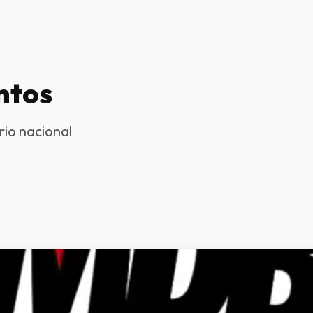
untos
io nacional