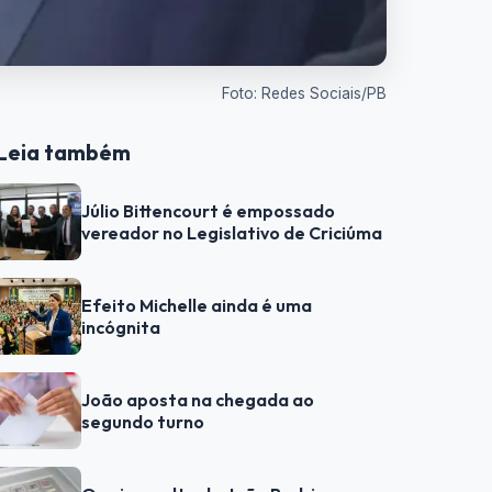
Foto: Redes Sociais/PB
Leia também
Júlio Bittencourt é empossado
vereador no Legislativo de Criciúma
Efeito Michelle ainda é uma
incógnita
João aposta na chegada ao
segundo turno