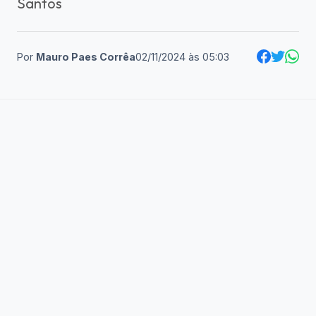
Santos
Por
Mauro Paes Corrêa
02/11/2024
às
05:03