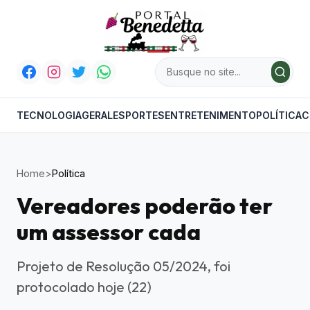
TECNOLOGIA
GERAL
ESPORTES
ENTRETENIMENTO
POLÍTICA
C
Home
>
Política
Vereadores poderão ter
um assessor cada
Projeto de Resolução 05/2024, foi
protocolado hoje (22)