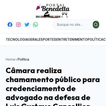
TECNOLOGIA
GERAL
ESPORTES
ENTRETENIMENTO
POLÍTICA
C
Home
>
Política
Câmara realiza
chamamento público para
credenciamento de
advogado na defesa de