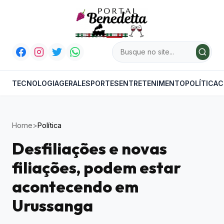
TECNOLOGIA
GERAL
ESPORTES
ENTRETENIMENTO
POLÍTICA
C
Home
>
Política
Desfiliações e novas
filiações, podem estar
acontecendo em
Urussanga