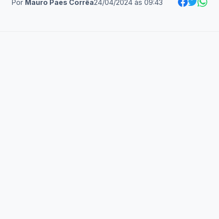
Por
Mauro Paes Corrêa
24/04/2024
às
09:43