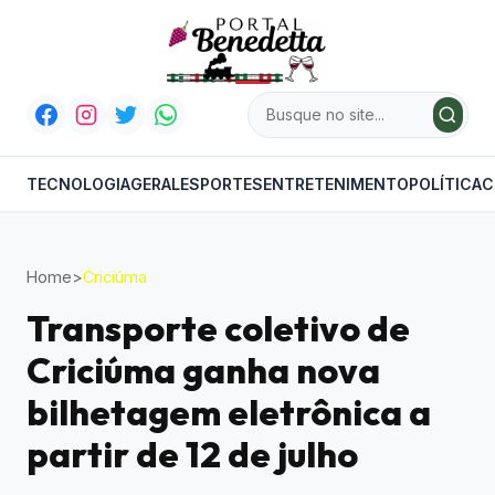
TECNOLOGIA
GERAL
ESPORTES
ENTRETENIMENTO
POLÍTICA
C
Home
>
Criciúma
Transporte coletivo de
Criciúma ganha nova
bilhetagem eletrônica a
partir de 12 de julho