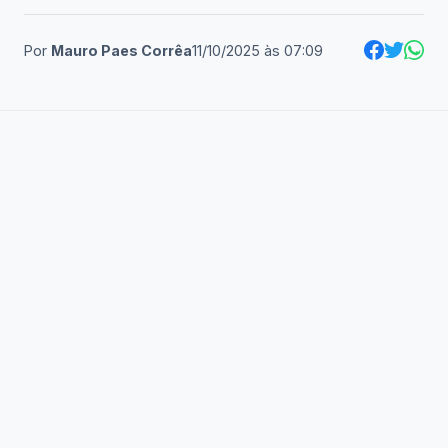
Por
Mauro Paes Corrêa
11/10/2025
às
07:09