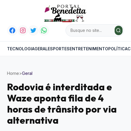
TECNOLOGIA
GERAL
ESPORTES
ENTRETENIMENTO
POLÍTICA
C
Home
>
Geral
Rodovia é interditada e
Waze aponta fila de 4
horas de trânsito por via
alternativa