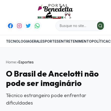
TECNOLOGIA
GERAL
ESPORTES
ENTRETENIMENTO
POLÍTICA
C
Home
>
Esportes
O Brasil de Ancelotti não
pode ser imaginário
Técnico estrangeiro pode enfrentar
dificuldades