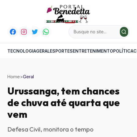
TECNOLOGIA
GERAL
ESPORTES
ENTRETENIMENTO
POLÍTICA
C
Home
>
Geral
Urussanga, tem chances
de chuva até quarta que
vem
Defesa Civil, monitora o tempo