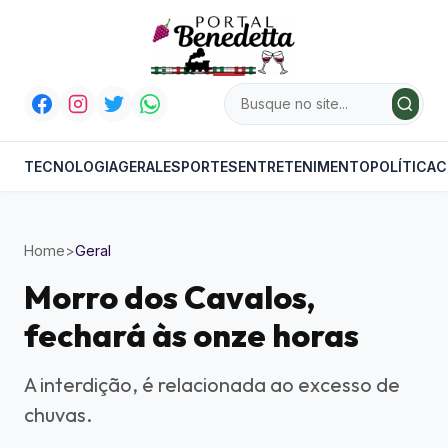
TECNOLOGIA
GERAL
ESPORTES
ENTRETENIMENTO
POLÍTICA
C
Home
>
Geral
Morro dos Cavalos,
fechará às onze horas
A interdição, é relacionada ao excesso de
chuvas.