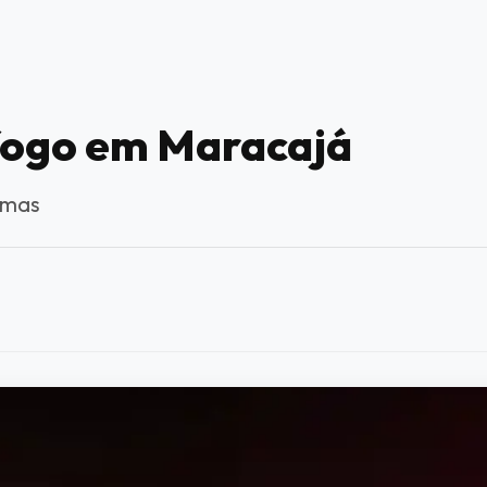
fogo em Maracajá
amas