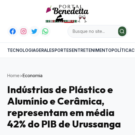
TECNOLOGIA
GERAL
ESPORTES
ENTRETENIMENTO
POLÍTICA
C
Home
>
Economia
Indústrias de Plástico e
Alumínio e Cerâmica,
representam em média
42% do PIB de Urussanga