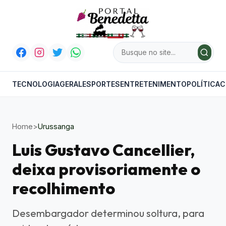
TECNOLOGIA
GERAL
ESPORTES
ENTRETENIMENTO
POLÍTICA
C
Home
>
Urussanga
Luis Gustavo Cancellier,
deixa provisoriamente o
recolhimento
Desembargador determinou soltura, para