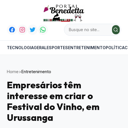
TECNOLOGIA
GERAL
ESPORTES
ENTRETENIMENTO
POLÍTICA
C
Home
>
Entretenimento
Empresários têm
interesse em criar o
Festival do Vinho, em
Urussanga