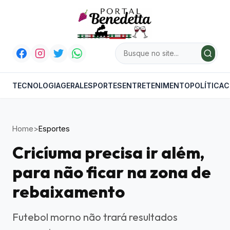
TECNOLOGIA
GERAL
ESPORTES
ENTRETENIMENTO
POLÍTICA
C
Home
>
Esportes
Cricíuma precisa ir além,
para não ficar na zona de
rebaixamento
Futebol morno não trará resultados